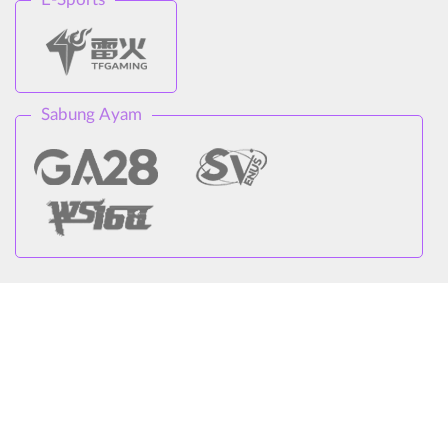
Sabung Ayam