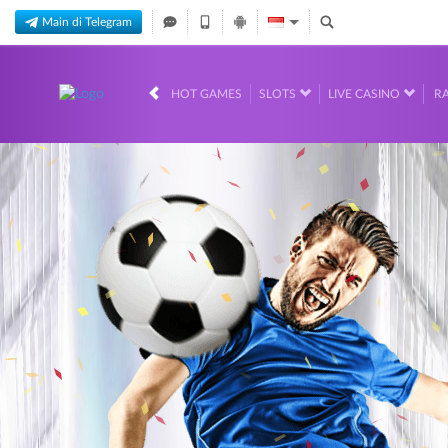
Main di Telegram
HOT GAMES
SLOTS
LIVE CASINO
R