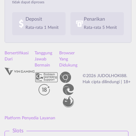
tidak dapat diproses
Deposit
Penarikan
Rata-rata 1 Menit
Rata-rata 5 Menit
Bersertifikasi
Tanggung
Browser
Dari
Jawab
Yang
Bermain
Didukung
©2026 JUDOLHOKI88.
Hak cipta dilindungi | 18+
Platform Penyedia Layanan
Slots