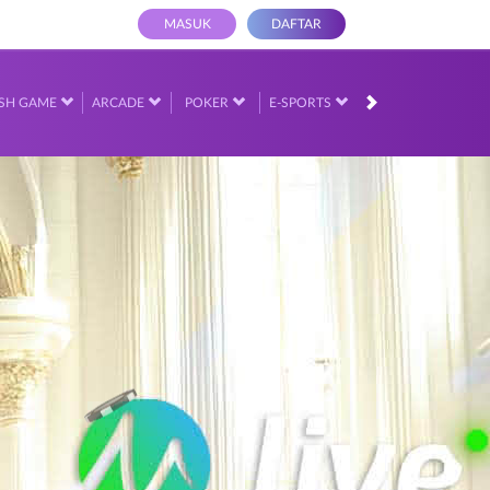
MASUK
DAFTAR
SH GAME
ARCADE
POKER
E-SPORTS
SABUNG AYAM