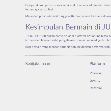
Dengan dukungan customer service aktif selama 24 jam dan sist
terpercaya setiap hari.
Mulai dari proses deposit hingga withdraw, semua transaksi dila
Kesimpulan Bermain di 
JUDOLHOKI88 bukan hanya sekadar platform slot online biasa, t
terbaru dan layanan aktif, pengalaman bermain menjadi jauh lebi
Bagi pemain yang mencari situs slot online dengan performa sta
Kebijaksanaan
Platform
Promosi
Loyalty
Referral