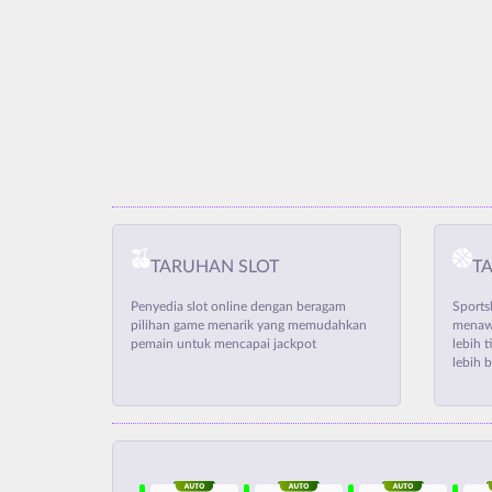
TARUHAN SLOT
T
Penyedia slot online dengan beragam
Sports
pilihan game menarik yang memudahkan
menawa
pemain untuk mencapai jackpot
lebih 
lebih 