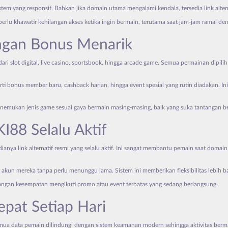
tem yang responsif. Bahkan jika domain utama mengalami kendala, tersedia link altern
erlu khawatir kehilangan akses ketika ingin bermain, terutama saat jam-jam ramai denga
ngan Bonus Menarik
slot digital, live casino, sportsbook, hingga arcade game. Semua permainan dipilih 
ti bonus member baru, cashback harian, hingga event spesial yang rutin diadakan. In
nemukan jenis game sesuai gaya bermain masing-masing, baik yang suka tantangan be
I88 Selalu Aktif
ianya link alternatif resmi yang selalu aktif. Ini sangat membantu pemain saat domai
kun mereka tanpa perlu menunggu lama. Sistem ini memberikan fleksibilitas lebih bag
hilangan kesempatan mengikuti promo atau event terbatas yang sedang berlangsung.
pat Setiap Hari
mua data pemain dilindungi dengan sistem keamanan modern sehingga aktivitas ber