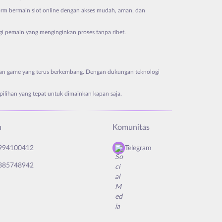
orm bermain slot online dengan akses mudah, aman, dan
gi pemain yang menginginkan proses tanpa ribet.
ihan game yang terus berkembang. Dengan dukungan teknologi
ilihan yang tepat untuk dimainkan kapan saja.
n
Komunitas
994100412
Telegram
385748942