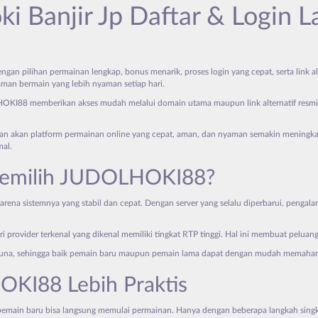
ki Banjir Jp Daftar & Login L
n pilihan permainan lengkap, bonus menarik, proses login yang cepat, serta link alter
man bermain yang lebih nyaman setiap hari.
OKI88 memberikan akses mudah melalui domain utama maupun link alternatif resmi
han akan platform permainan online yang cepat, aman, dan nyaman semakin mening
mal.
Memilih JUDOLHOKI88?
arena sistemnya yang stabil dan cepat. Dengan server yang selalu diperbarui, penga
ri provider terkenal yang dikenal memiliki tingkat RTP tinggi. Hal ini membuat pelua
na, sehingga baik pemain baru maupun pemain lama dapat dengan mudah memahami s
OKI88 Lebih Praktis
pemain baru bisa langsung memulai permainan. Hanya dengan beberapa langkah singka