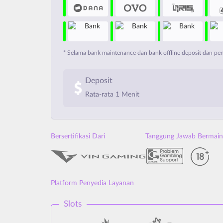
* Selama bank maintenance dan bank offline deposit dan pen
Deposit
Rata-rata 1 Menit
Bersertifikasi Dari
Tanggung Jawab Bermain
Platform Penyedia Layanan
Slots