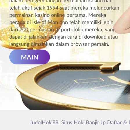
dalam pemgembangan permainan kasino dan
telah aktif sejak 1994 saat mereka meluncurkan
permainan kasino online pertama. Mereka
berada di Isle of Man dan telah memiliki lebih
dari 700 permainan di portofolio mereka, yang
dapat di jalankan dengan cara di download atau
langsung dimainkan dalam browser pemain.
MAIN
JudolHoki88: Situs Hoki Banjir Jp Daftar &